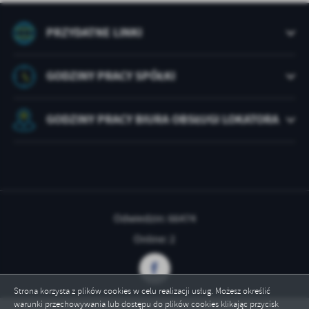
treści w postaci wiadomości, ofert, komunikatów mediów
społecznościowych.
PRZYDATNE LINKI
GODZINY PRACY SPÓŁKI
GODZINY PRACY BIURA OBSŁUGI LOKATORA
Odwiedzin: 66474
Online: 2
Strona korzysta z plików cookies w celu realizacji usług. Możesz określić
warunki przechowywania lub dostępu do plików cookies klikając przycisk